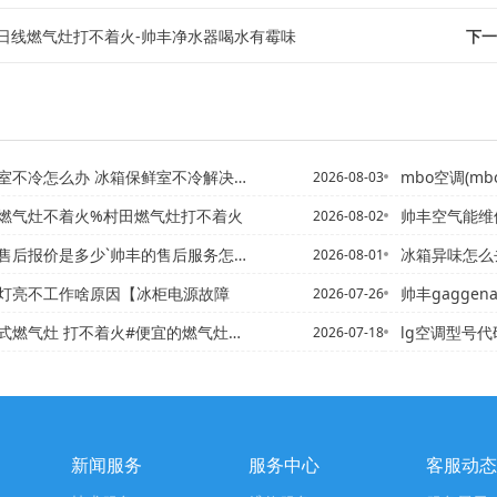
日线燃气灶打不着火-帅丰净水器喝水有霉味
下一
冷怎么办 冰箱保鲜室不冷解决方法%冰箱保鲜室不制冷
mbo空调(m
2026-08-03
燃气灶不着火%村田燃气灶打不着火
帅丰空气能维修价
2026-08-02
后报价是多少`帅丰的售后服务怎么样最新标准
冰箱异味怎么去除 冰箱异
2026-08-01
灯亮不工作啥原因【冰柜电源故障
帅丰gaggenau
2026-07-26
燃气灶 打不着火#便宜的燃气灶打不着火
lg空调型号代
2026-07-18
新闻服务
服务中心
客服动态