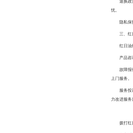
退换政策：
忧。
隐私保护：
三、红日油
红日油烟机
产品咨询：
故障报修：
上门服务。
服务投诉：
力改进服务
拨打红日油