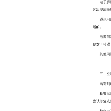
电子膨胀阀
其出现故障
通讯问题：
起的。
电源问题：
触发F0错
其他问题：
三、空调
当遇到F0
检查温度传
尝试修复或