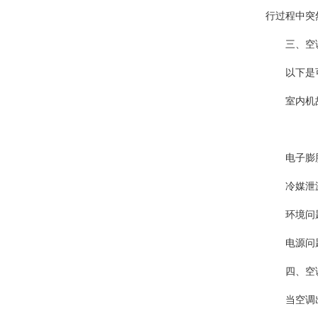
行过程中突
三、空调
以下是可能
室内机故障
电子膨胀阀
冷媒泄漏：
环境问题：
电源问题：
四、空调
当空调出现