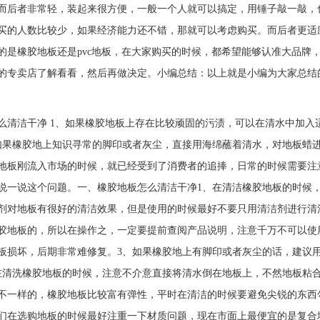
而后者非常轻，装起来很方便，一般一个人就可以搞定，用锤子敲一敲，
买的人数比较少，如果经济能力还不错，那就可以考虑购买。而后者更适
的是橡胶地板还是pvc地板，在大家购买的时候，都希望能够认准大品牌
的专卖店了解看看，然后再做决定。小编总结：以上就是小编为大家总结的
么清洁干净 1、如果橡胶地板上存在比较顽固的污渍，可以在清水中加
、如果橡胶地上知识寻常的脚印或者灰尘，直接用海绵蘸着清水，对
地板刚流入市场的时候，就已经受到了消费者的追捧，日常的时候需要注
说一说这个问题。一、橡胶地板怎么清洁干净1、在清洁橡胶地板的时候
剂对地板有很好的清洁效果，但是使用的时候最好不要只用清洁剂进行清
胶地板的，所以在操作之，一定要提前查阅产品说明，注意千万不可以使
板损坏，后期非常难修复。3、如果橡胶地上有脚印或者灰尘的话，建议
在清洗橡胶地板的时候，注意不介意直接将清水倒在地板上，不然地板粘
不一样的，橡胶地板比较富有弹性，平时在清洁的时候要避免尖锐的东西
们在选购地板的时候最好注重一下材质问题，现在市面上最便宜的是复合