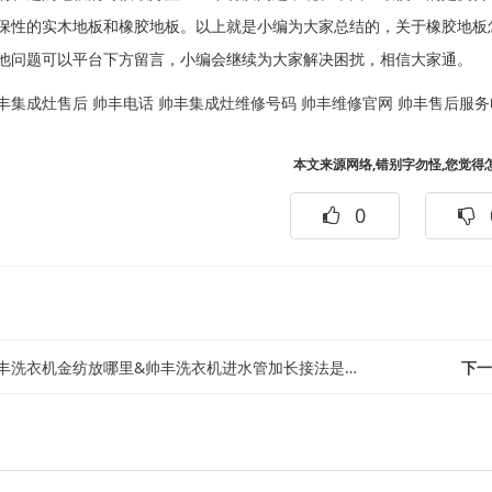
保性的实木地板和橡胶地板。以上就是小编为大家总结的，关于橡胶地板
他问题可以平台下方留言，小编会继续为大家解决困扰，相信大家通。
丰集成灶售后
帅丰电话
帅丰集成灶维修号码
帅丰维修官网
帅丰售后服务
本文来源网络,错别字勿怪,您觉得
0
丰洗衣机金纺放哪里&帅丰洗衣机进水管加长接法是怎样的
下一