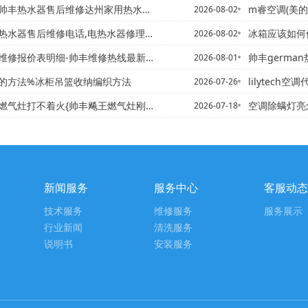
售后维修达州家用热水器选购电话,志高热水器24小时服务热线电话...
m睿空调(美的
2026-08-02
维修电话,电热水器修理电话-帅丰达州红日热水器售后电话,达州热...
冰箱应该如何保养 冰箱保养需
2026-08-02
维修报价表明细-帅丰维修热线最新版本
帅丰german热水器
2026-08-01
的方法%冰柜吊篮收纳编织方法
lilytech空
2026-07-26
气灶打不着火{帅丰飚王燃气灶刚买的打不着火
空调除螨灯亮怎么回事_1-
2026-07-18
新闻服务
服务中心
客服动态
技术服务
维修服务
服务展示
行业新闻
清洗服务
说明书
安装服务