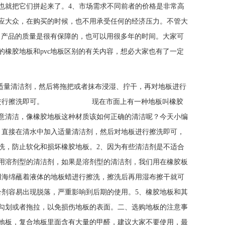
也就把它们拼起来了。4、市场需求不同前者的价格是非常高
应大众，在购买的时候，也不用承受任何的经济压力。不管大
，产品的质量是很有保障的，也可以用很多年的时间。大家可
橡胶地板和pvc地板区别的有关内容，想必大家也有了一定
入适量清洁剂，然后将拖把或者抹布浸湿、拧干，再对地板进行
地板蜡进行擦洗即可。 现在市面上有一种地板叫橡胶
意清洁，像橡胶地板这种材质该如何正确的清洁呢？今天小编
，直接在清水中加入适量清洁剂，然后对地板进行擦洗即可，
洗，防止软化和损坏橡胶地板。2、因为有些清洁剂是不适合
用溶剂型的清洁剂，如果是溶剂型的清洁剂，我们用在橡胶板
用海绵蘸着液体的地板蜡进行擦洗，擦洗后再用湿布擦干就可
合剂容易出现脱落，严重影响到后期的使用。5、橡胶地板和其
勾划或者拖拉，以免损伤地板的表面。二、选购地板的注意事
地板，复合地板里面含有大量的甲醛，建议大家不要使用，最