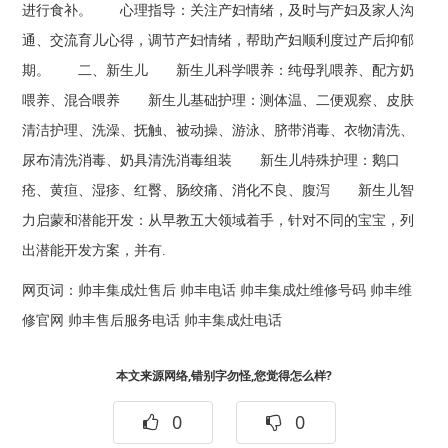
进行食补。 心理指导：关注产妇情绪，及时与产妇及家人沟
通、交流育儿心得，调节产妇情绪，帮助产妇顺利度过产后抑郁
期。 二、新生儿 新生儿科学喂养：纯母乳喂养、配方奶
喂养、混合喂养 新生儿基础护理：测体温、二便观察、皮肤
清洁护理、洗澡、抚触、被动操、游泳、脐带消毒、衣物清洗、
尿布清洗消毒、奶具清洗消毒组装 新生儿特殊护理：鹅口
疮、黄疸、湿疹、红臀、肠绞痛、消化不良、腹泻 新生儿智
力启蒙和潜能开发：从早教五大领域着手，针对不同的宝宝，列
出潜能开发方案，并有.
网页词：
帅丰集成灶售后
帅丰电话
帅丰集成灶维修号码
帅丰维
修官网
帅丰售后服务电话
帅丰集成灶电话
本文来源网络,错别字勿怪,您觉得怎么样?
0
0