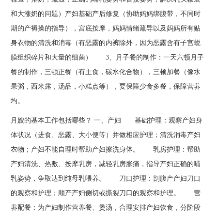
和大涨奶的问题）产妇基础产后修复（协助妈妈绑腹带，不同时
期的产褥操的指导），宫底按摩，妈妈情绪疏导以及妈妈所有贴
身衣物的清洗和消毒（有恶露的内裤除外，因为恶露含有子宫蜕
膜组织碎片和大量的细菌） 3、月子餐的制作：一天六顿月子
餐的制作，三顿正餐（有主食，碳水化合物），三顿加餐（像水
果粥，西米露，汤品，小糕点等），要保障少食多餐，保障营养
均。
月嫂的基本工作包括哪些？ 一、产妇 基础护理：观察产妇身
体状况（进食、恶露、大小便等）并做相应护理；清洗消毒产妇
衣物；产妇不能自理时帮助产妇擦洗身体。 乳房护理：帮助
产妇清洗、热敷、按摩乳房，减轻乳房胀痛，指导产妇正确的哺
乳姿势，争取达到纯母乳喂养。 刀口护理：剖腹产产妇刀口
的观察和护理；顺产产妇侧切或撕裂刀口的观察和护理。 营
养配餐：为产妇制作营养餐、煲汤，合理安排产妇饮食，分阶段