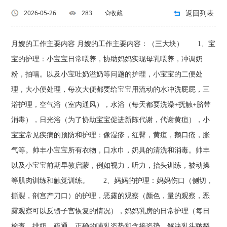
返回列表
2026-05-26
283
收藏
月嫂的工作主要内容 月嫂的工作主要内容：（三大块） 1、宝
宝的护理：小宝宝日常喂养，协助妈妈实现母乳喂养，冲调奶
粉，拍嗝。以及小宝吐奶溢奶等问题的护理，小宝宝的二便处
理，大小便处理，每次大便都要给宝宝用流动的水冲洗屁屁，三
浴护理，空气浴（室内通风），水浴（每天都要洗澡+抚触+脐带
消毒），日光浴（为了协助宝宝促进新陈代谢，代谢黄疸），小
宝宝常见疾病的预防和护理：像湿疹，红臀，黄疸，鹅口疮，胀
气等。帅丰小宝宝所有衣物，口水巾，奶具的清洗和消毒。帅丰
以及小宝宝前期早教启蒙，例如视力，听力，抬头训练，被动操
等肌肉训练和触觉训练。 2、妈妈的护理：妈妈伤口（侧切，
撕裂，剖宫产刀口）的护理，恶露的观察（颜色，量的观察，恶
露观察可以反馈子宫恢复的情况），妈妈乳房的日常护理（每日
检查，排奶，疏通，正确的哺乳姿势和含接姿势，解决乳头皲裂